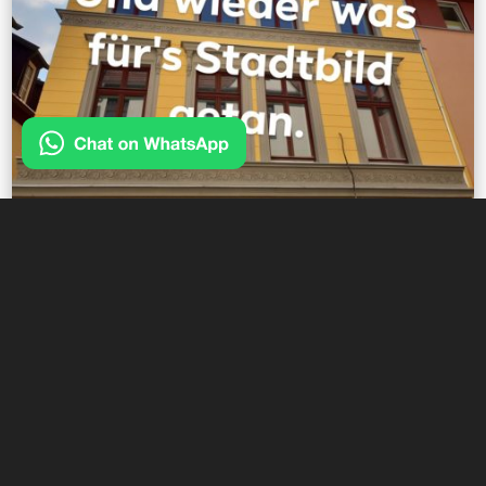
ADRESSE

Uferweg 8
18439 Stralsund