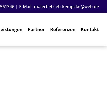
6561346
| E-Mail:
malerbetrieb-kempcke@web.de
Leistungen
Partner
Referenzen
Kontakt